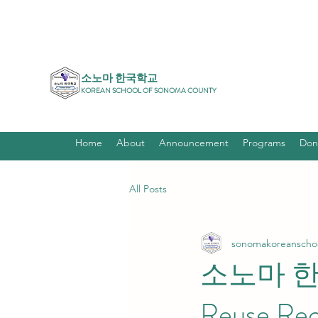
소노마 한국학교
KOREAN SCHOOL OF SONOMA COUNTY
Home
About
Announcement
Programs
Don
All Posts
sonomakoreanscho
소노마 한
Reuse Rec