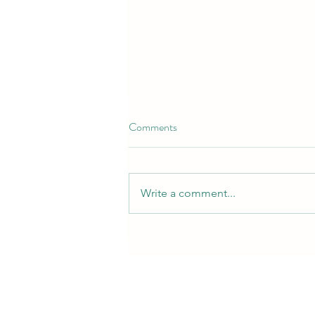
Comments
Write a comment...
2026 봄학기 등록 | 2026 Spring
Semester Registration (K-8G)